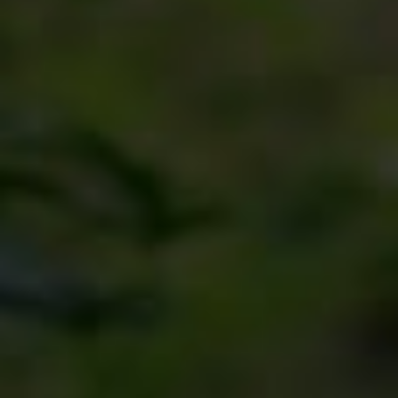
植物の美しさを引き出し、
独自のスタイルで庭づくりに
取り組んでいます
Style
ガーデンの変化を観察し、その方向性を見極めてからデザインを始め
ます。
見過ごされがちな要素に魅力を見出し、自然のプロセスを模倣するこ
とを重視します。なぜなら、美しい景観の多くは人の手ではなく、自
然そのものが作り出しているからです。
Time-lapse