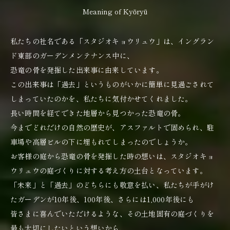
Meaning of Kyōryū
私たちの社名である「スタジオキョウリュウ」は、イングラン
ド東部のガーデンメンテナンス中に、
恐竜の骨を発掘した出来事に由来しています。
この出来事は「過去」というものがいかに簡単に見過ごされて
しまっていたのかを、私たちに気付かせてくれました。
長い時間を経てできた地層から見つかった恐竜の骨。
今までどれだけの自然の歴史が、アスファルトで固められ、駐
車場や高層ビルの下に埋もれてしまったのでしょうか。
お客様の庭から恐竜の骨を発掘した時の想いは、スタジオキョ
ウリュウの庭づくりに対する考え方の土台となっています。
「未来」と「過去」のどちらにも敬意を払い、私たちが手がけ
たガーデンが10年後、100年後、さらには1,000年後にも
皆さまに喜んでいただけるような、その土地固有の庭づくりを
最も大切にしたいという想いから、