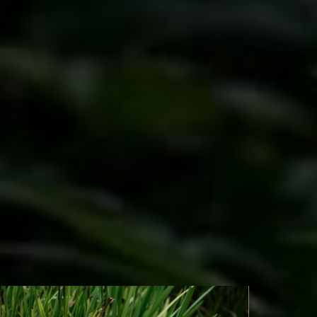
Product
コンクリート、プラスチック、金属などの人工物を極力取り除き、敷
地内の自然素材や地元の樹木、植物を活用します。特に地域固有の自
生種や地元の資材を積極的に使用し、外来要素は最小限に抑えます。
Learn
学びの姿勢を大切にし、お客様、スタジオキョウリュウ、自然の三者
が継続的に対話することで、最良のバランスを見つけます。大胆な挑
戦を恐れず、常に学び、柔軟に適応することを重視します。そして、
最も大切にするのは、想像力を働かせ、楽しむことです。